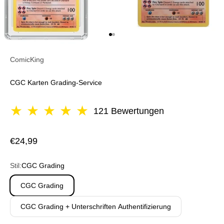
Gehe zu Element 1
Gehe zu Element 2
ComicKing
CGC Karten Grading-Service
★ ★ ★ ★ ★
121 Bewertungen
Angebot
€24,99
Stil:
CGC Grading
CGC Grading
CGC Grading + Unterschriften Authentifizierung