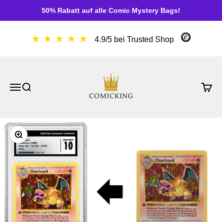
Zum Inhalt springen
50% Rabatt auf alle Comic Mystery Bags!
★ ★ ★ ★ ★
4.9/5 bei Trusted Shop
ComicKing
Menü
Suche
Waren
Bild vergrößern