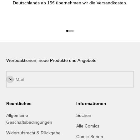
Deutschlands ab 15€ übernehmen wir die Versandkosten.
Gehe zu Element 1
Gehe zu Element 2
Gehe zu Element 3
Gehe zu Element 4
Werbeaktionen, neue Produkte und Angebote
Abonnieren
E-Mail
Rechtliches
Informationen
Allgemeine
Suchen
Geschäftsbedingungen
Alle Comics
Widerrufsrecht & Rückgabe
Comic-Serien