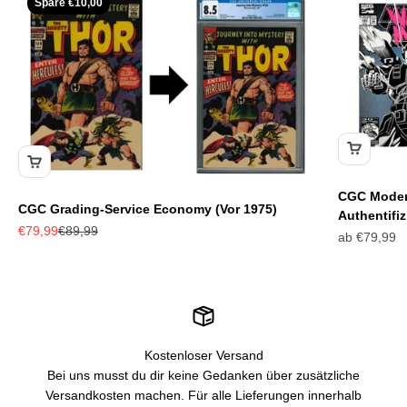
Spare
€10,00
CGC Modern
CGC Grading-Service Economy (Vor 1975)
Authentifi
Angebot
Regulärer Preis
€79,99
€89,99
Angebot
ab
€79,99
Kostenloser Versand
Bei uns musst du dir keine Gedanken über zusätzliche
Versandkosten machen. Für alle Lieferungen innerhalb