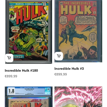
Incredible Hulk #3
Incredible Hulk #180
Angebot
€899,99
Angebot
€899,99