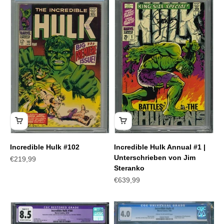
Incredible Hulk #102
Incredible Hulk Annual #1 |
Unterschrieben von Jim
Angebot
€219,99
Steranko
Angebot
€639,99