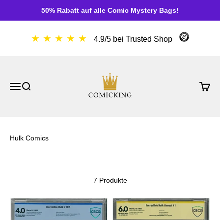
Zum Inhalt springen
50% Rabatt auf alle Comic Mystery Bags!
★ ★ ★ ★ ★
4.9/5 bei Trusted Shop
ComicKing
Menü
Suche
Waren
Hulk Comics
7 Produkte