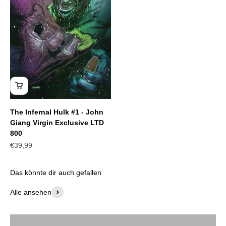
The Infernal Hulk #1 - John
Giang Virgin Exclusive LTD
800
Angebot
€39,99
Alle ansehen
Spider-Man Comics