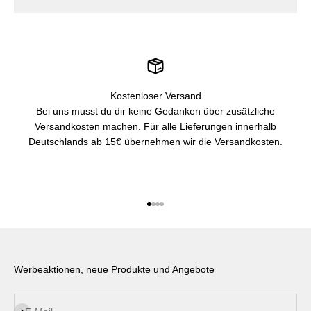
Kostenloser Versand
Bei uns musst du dir keine Gedanken über zusätzliche
Versandkosten machen. Für alle Lieferungen innerhalb
Deutschlands ab 15€ übernehmen wir die Versandkosten.
Gehe zu Element 1
Gehe zu Element 2
Gehe zu Element 3
Gehe zu Element 4
Werbeaktionen, neue Produkte und Angebote
Abonnieren