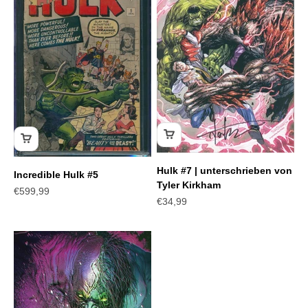
Hulk #7 | unterschrieben von
Incredible Hulk #5
Tyler Kirkham
Angebot
€599,99
Angebot
€34,99