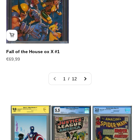
Fall of the House ox X #1
Angebot
€69,99
1 / 12