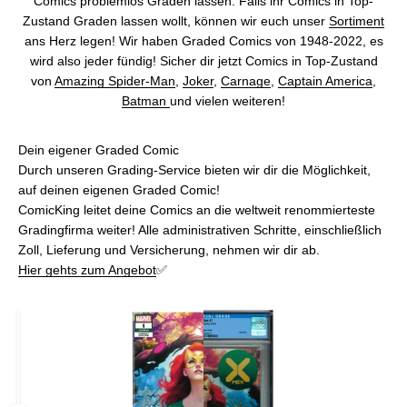
Comics problemlos Graden lassen. Falls ihr Comics in Top-
Zustand Graden lassen wollt, können wir euch unser
Sortiment
ans Herz legen! Wir haben Graded Comics von 1948-2022, es
wird also jeder fündig! Sicher dir jetzt Comics in Top-Zustand
von
Amazing Spider-Man
,
Joker
,
Carnage
,
Captain America
,
Batman
und vielen weiteren!
Dein eigener Graded Comic
Durch unseren Grading-Service bieten wir dir die Möglichkeit,
auf deinen eigenen Graded Comic!
ComicKing leitet deine Comics an die weltweit renommierteste
Gradingfirma weiter! Alle administrativen Schritte, einschließlich
Zoll, Lieferung und Versicherung, nehmen wir dir ab.
Hier gehts zum Angebot
✅
Vorher
Nachher