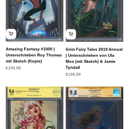
Amazing Fantasy #1000 |
Grim Fairy Tales 2019 Annual
Unterschrieben Roy Thomas
| Unterschrieben von Ula
mit Sketch (Kopie)
Mos (mit Sketch) & Jamie
Tyndall
Angebot
€199,99
Angebot
€199,99