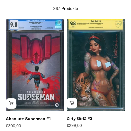
267 Produkte
Zirty GirlZ #3
Absolute Superman #1
Angebot
Angebot
€299,00
€300,00