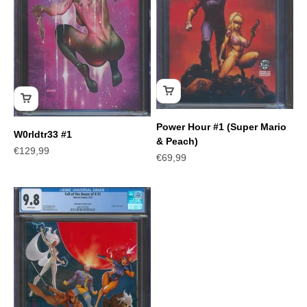
Power Hour #1 (Super Mario
W0rldtr33 #1
& Peach)
Angebot
€129,99
Angebot
€69,99