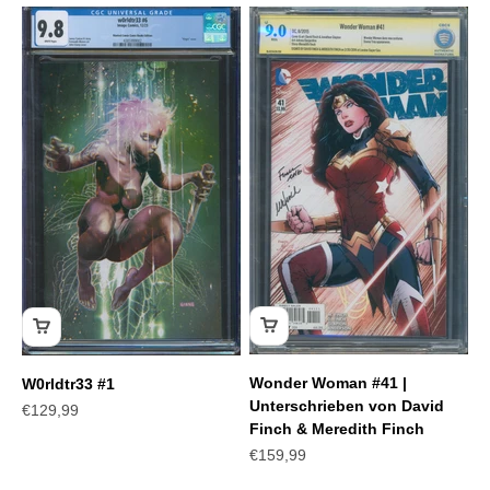
Wonder Woman #41 |
W0rldtr33 #1
Unterschrieben von David
Angebot
€129,99
Finch & Meredith Finch
Angebot
€159,99