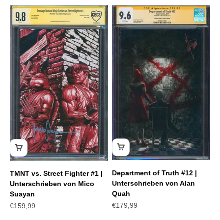
Department of Truth #12 |
TMNT vs. Street Fighter #1 |
Unterschrieben von Alan
Unterschrieben von Mico
Quah
Suayan
CGC Grading-Service
Angebot
Angebot
€179,99
€159,99
Comic Graden