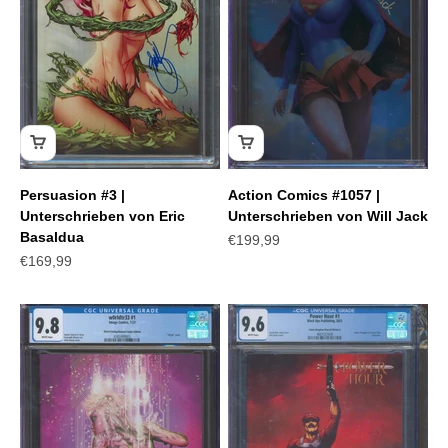
Persuasion #3 |
Action Comics #1057 |
Unterschrieben von Eric
Unterschrieben von Will Jack
Basaldua
Angebot
€199,99
Angebot
€169,99