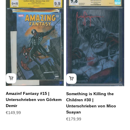
Amazinf Fantasy #15 |
Something is Killing the
Unterschrieben von Görkem
Children #30 |
Demir
Unterschrieben von Mico
Suayan
Angebot
€149,99
Angebot
€179,99