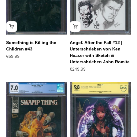
Something is Killing the
Angel: After the Fall #12 |
Children #43
Unterschrieben von Ken
Heaser with Sketch &
Angebot
€69,99
Unterschrieben John Romita
Angebot
€249,99