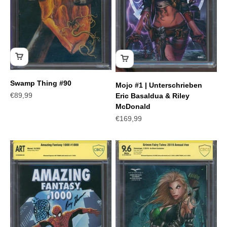
Swamp Thing #90
Mojo #1 | Unterschrieben
Angebot
€89,99
Eric Basaldua & Riley
McDonald
Angebot
€169,99