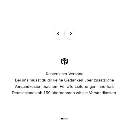
Zurück
Vor
Kostenloser Versand
Bei uns musst du dir keine Gedanken über zusätzliche
Versandkosten machen. Für alle Lieferungen innerhalb
Deutschlands ab 15€ übernehmen wir die Versandkosten.
Gehe zu Element 1
Gehe zu Element 2
Gehe zu Element 3
Gehe zu Element 4