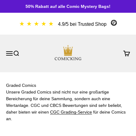
Zum Inhalt springen
50% Rabatt auf alle Comic Mystery Bags!
★ ★ ★ ★ ★
4.9/5 bei Trusted Shop
ComicKing
Menü
Suche
Waren
Graded Comics
Unsere Graded Comics sind nicht nur eine großartige
Bereicherung für deine Sammlung, sondern auch eine
Wertanlage. CGC und CBCS Bewertungen sind sehr beliebt,
daher bieten wir einen
CGC Grading-Service
für deine Comics
an.