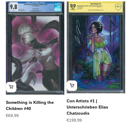
Con Artists #1 |
Something is Killing the
Unterschrieben Elias
Children #40
Chatzoudis
Angebot
€69,99
Angebot
€199,99