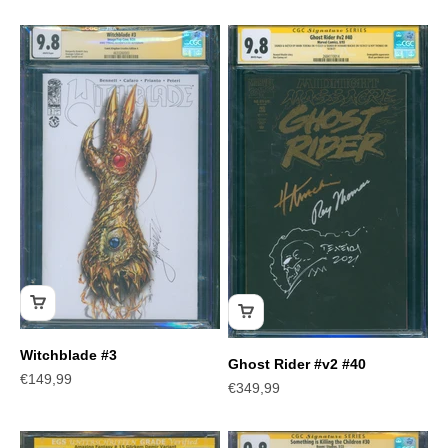
Witchblade #3
Ghost Rider #v2 #40
Angebot
€149,99
Angebot
€349,99